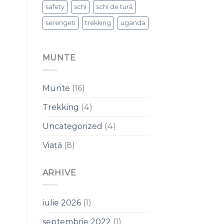
safety
schi
schi de tură
serengeti
trekking
uganda
MUNTE
Munte
(16)
Trekking
(4)
Uncategorized
(4)
Viață
(8)
ARHIVE
iulie 2026
(1)
septembrie 2022
(1)