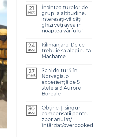
Înaintea turelor de
21
sept.
grup la altitudine,
interesați-vă câți
ghizi veți avea în
noaptea vârfului!
Kilimanjaro. De ce
24
aug.
trebuie să alegi ruta
Machame.
Schi de tură în
27
mart.
Norvegia, o
experiență de 5
stele și 3 Aurore
Boreale
Obține-ți singur
30
aug.
compensații pentru
zbor anulat/
întârziat/overbooked