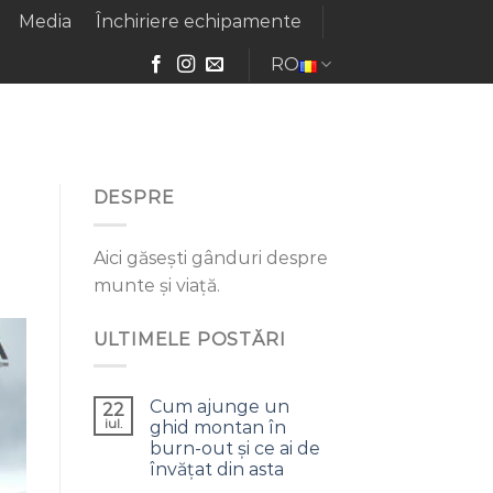
Media
Închiriere echipamente
RO
DESPRE
Aici găsești gânduri despre
munte și viață.
ULTIMELE POSTĂRI
Cum ajunge un
22
iul.
ghid montan în
burn-out și ce ai de
învățat din asta