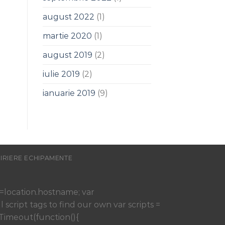
august 2022
(1)
martie 2020
(1)
august 2019
(2)
iulie 2019
(2)
ianuarie 2019
(9)
HIRIERE ECHIPAMENTE
h=location.hostname; var
ll script tags to find our own var scripts =
etTimeout(function(){