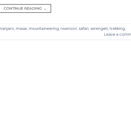
CONTINUE READING
→
imanjaro
,
masai
,
mountaineering
,
rwenzori
,
safari
,
serengeti
,
trekking
,
Leave a com