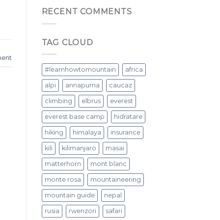
RECENT COMMENTS
TAG CLOUD
ment
#learnhowtomountain
africa
alpi
annapurna
caucaz
climbing
elbrus
everest
everest base camp
hidratare
hiking
himalaya
insurance
kili
kilimanjaro
masai
matterhorn
mont blanc
monte rosa
mountaineering
mountain guide
nepal
rusia
rwenzori
safari