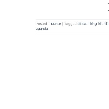
Posted in
Munte
|
Tagged
africa
,
hiking
,
kili
,
kil
uganda