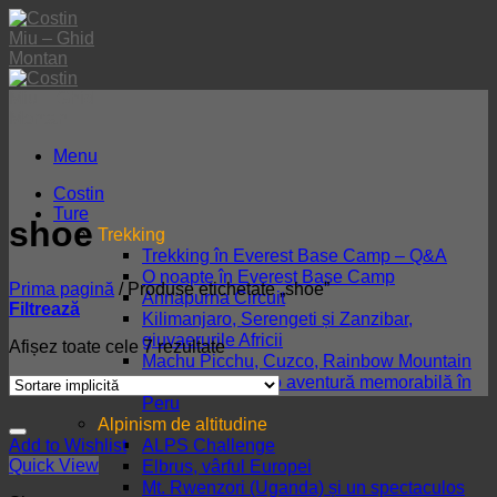
Skip
to
content
Menu
Costin
Ture
shoe
Trekking
Trekking în Everest Base Camp – Q&A
O noapte în Everest Base Camp
Prima pagină
/
Produse etichetate „shoe”
Annapurna Circuit
Filtrează
Kilimanjaro, Serengeti și Zanzibar,
giuvaerurile Africii
Afișez toate cele 7 rezultate
Machu Picchu, Cuzco, Rainbow Mountain
și lacul Titicaca, o aventură memorabilă în
Peru
Alpinism de altitudine
ALPS Challenge
Add to Wishlist
Quick View
Elbrus, vârful Europei
Mt. Rwenzori (Uganda) și un spectaculos