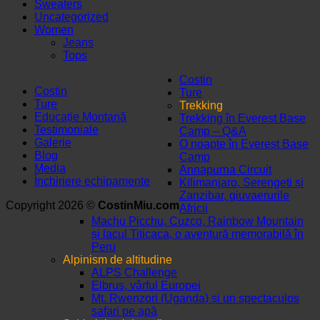
Sweaters
Uncategorized
Women
Jeans
Tops
Costin
Costin
Ture
Ture
Trekking
Educație Montană
Trekking în Everest Base
Testimoniale
Camp – Q&A
Galerie
O noapte în Everest Base
Blog
Camp
Media
Annapurna Circuit
Închiriere echipamente
Kilimanjaro, Serengeti și
Zanzibar, giuvaerurile
Copyright 2026 ©
CostinMiu.com
Africii
Machu Picchu, Cuzco, Rainbow Mountain
și lacul Titicaca, o aventură memorabilă în
Peru
Alpinism de altitudine
ALPS Challenge
Elbrus, vârful Europei
Mt. Rwenzori (Uganda) și un spectaculos
safari pe apă