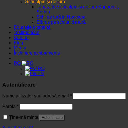
Schi alpin și de tură
Tabără de schi alpin și de tură Kopaonik,
Serbia
Schi de tură în Norvegia
Elbrus pe schiuri de tură
Educație Montană
Testimoniale
Galerie
Blog
Media
Închiriere echipamente
RO
RO
EN
Autentificare
Nume utilizator sau adresă email
*
Parolă
*
Ține-mă minte
Autentificare
Ai uitat parola?