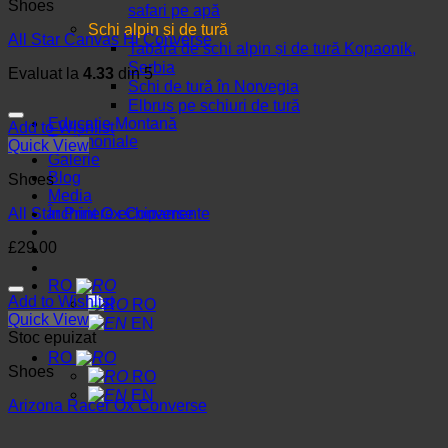
Shoes
safari pe apă
Schi alpin și de tură
All Star Canvas Hi Converse
Tabără de schi alpin și de tură Kopaonik,
Serbia
Evaluat la
4.33
din 5
Schi de tură în Norvegia
Elbrus pe schiuri de tură
Educație Montană
Add to Wishlist
Testimoniale
Quick View
Galerie
Blog
Shoes
Media
All Star Print Ox Converse
Închiriere echipamente
£
29.00
RO
Add to Wishlist
RO
Quick View
EN
Stoc epuizat
RO
Shoes
RO
EN
Arizona Racer Ox Converse