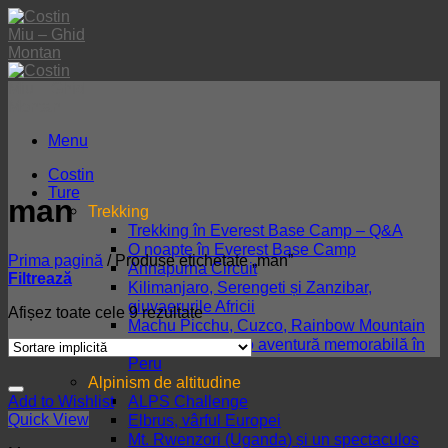
Skip
to
content
Menu
Costin
Ture
man
Trekking
Trekking în Everest Base Camp – Q&A
O noapte în Everest Base Camp
Prima pagină
/
Produse etichetate „man”
Annapurna Circuit
Filtrează
Kilimanjaro, Serengeti și Zanzibar,
giuvaerurile Africii
Afișez toate cele 9 rezultate
Machu Picchu, Cuzco, Rainbow Mountain
și lacul Titicaca, o aventură memorabilă în
Peru
Alpinism de altitudine
ALPS Challenge
Add to Wishlist
Quick View
Elbrus, vârful Europei
Mt. Rwenzori (Uganda) și un spectaculos