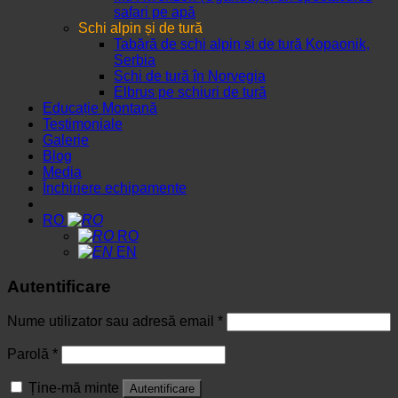
safari pe apă
Schi alpin și de tură
Tabără de schi alpin și de tură Kopaonik,
Serbia
Schi de tură în Norvegia
Elbrus pe schiuri de tură
Educație Montană
Testimoniale
Galerie
Blog
Media
Închiriere echipamente
RO
RO
EN
Autentificare
Nume utilizator sau adresă email
*
Parolă
*
Ține-mă minte
Autentificare