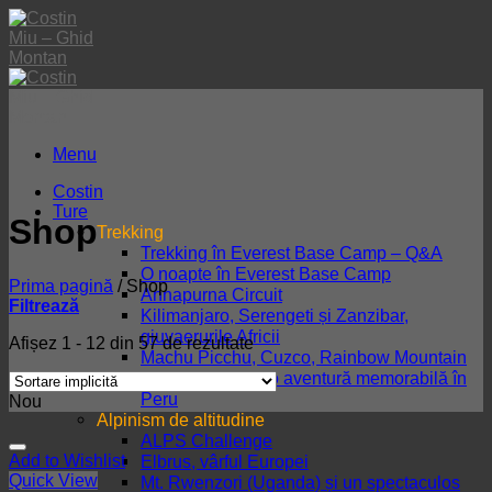
Skip
to
content
Menu
Costin
Ture
Shop
Trekking
Trekking în Everest Base Camp – Q&A
O noapte în Everest Base Camp
Prima pagină
/
Shop
Annapurna Circuit
Filtrează
Kilimanjaro, Serengeti și Zanzibar,
giuvaerurile Africii
Afișez 1 - 12 din 57 de rezultate
Machu Picchu, Cuzco, Rainbow Mountain
și lacul Titicaca, o aventură memorabilă în
Peru
Nou
Alpinism de altitudine
ALPS Challenge
Add to Wishlist
Elbrus, vârful Europei
Quick View
Mt. Rwenzori (Uganda) și un spectaculos