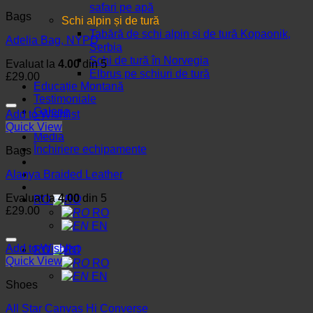
safari pe apă
Bags
Schi alpin și de tură
Tabără de schi alpin și de tură Kopaonik,
Adelia Bag, NYPD
Serbia
Schi de tură în Norvegia
Evaluat la
4.00
din 5
Elbrus pe schiuri de tură
£
29.00
Educație Montană
Testimoniale
Galerie
Add to Wishlist
Blog
Quick View
Media
Închiriere echipamente
Bags
Alanya Braided Leather
Evaluat la
4.00
din 5
RO
£
29.00
RO
EN
Add to Wishlist
RO
Quick View
RO
EN
Shoes
All Star Canvas Hi Converse