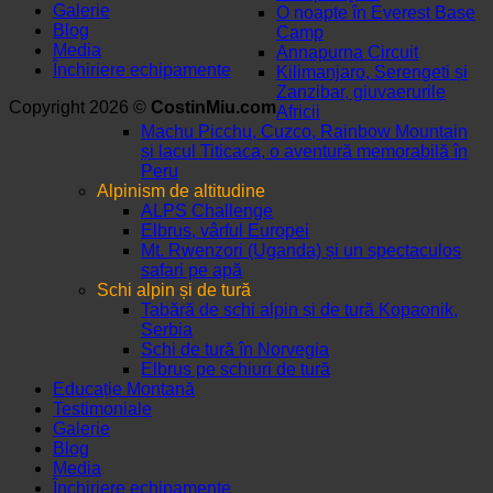
Galerie
O noapte în Everest Base
Blog
Camp
Media
Annapurna Circuit
Închiriere echipamente
Kilimanjaro, Serengeti și
Zanzibar, giuvaerurile
Copyright 2026 ©
CostinMiu.com
Africii
Machu Picchu, Cuzco, Rainbow Mountain
și lacul Titicaca, o aventură memorabilă în
Peru
Alpinism de altitudine
ALPS Challenge
Elbrus, vârful Europei
Mt. Rwenzori (Uganda) și un spectaculos
safari pe apă
Schi alpin și de tură
Tabără de schi alpin și de tură Kopaonik,
Serbia
Schi de tură în Norvegia
Elbrus pe schiuri de tură
Educație Montană
Testimoniale
Galerie
Blog
Media
Închiriere echipamente